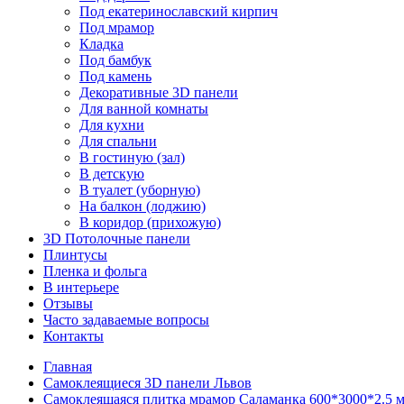
Под екатеринославский кирпич
Под мрамор
Кладка
Под бамбук
Под камень
Декоративные 3D панели
Для ванной комнаты
Для кухни
Для спальни
В гостиную (зал)
В детскую
В туалет (уборную)
На балкон (лоджию)
В коридор (прихожую)
3D Потолочные панели
Плинтусы
Пленка и фольга
В интерьере
Отзывы
Часто задаваемые вопросы
Контакты
Главная
Cамоклеящиеся 3D панели Львов
Самоклеящаяся плитка мрамор Саламанка 600*3000*2.5 