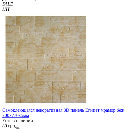
SALE
HIT
Самоклеющаяся декоративная 3D панель Египет мрамор беж
700x770x5мм
Есть в наличии
89 грн
/шт