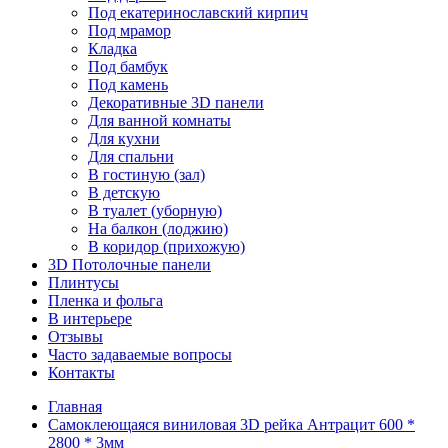
Под екатеринославский кирпич
Под мрамор
Кладка
Под бамбук
Под камень
Декоративные 3D панели
Для ванной комнаты
Для кухни
Для спальни
В гостиную (зал)
В детскую
В туалет (уборную)
На балкон (лоджию)
В коридор (прихожую)
3D Потолочные панели
Плинтусы
Пленка и фольга
В интерьере
Отзывы
Часто задаваемые вопросы
Контакты
Главная
Самоклеющаяся виниловая 3D рейка Антрацит 600 *
2800 * 3мм