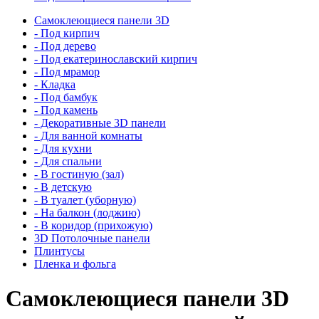
Самоклеющиеся панели 3D
- Под кирпич
- Под дерево
- Под екатеринославский кирпич
- Под мрамор
- Кладка
- Под бамбук
- Под камень
- Декоративные 3D панели
- Для ванной комнаты
- Для кухни
- Для спальни
- В гостиную (зал)
- В детскую
- В туалет (уборную)
- На балкон (лоджию)
- В коридор (прихожую)
3D Потолочные панели
Плинтусы
Пленка и фольга
Самоклеющиеся панели 3D