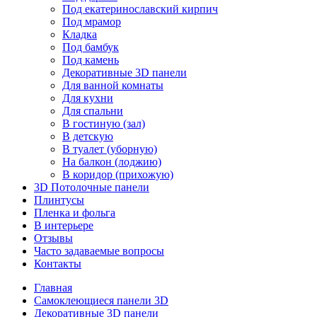
Под екатеринославский кирпич
Под мрамор
Кладка
Под бамбук
Под камень
Декоративные 3D панели
Для ванной комнаты
Для кухни
Для спальни
В гостиную (зал)
В детскую
В туалет (уборную)
На балкон (лоджию)
В коридор (прихожую)
3D Потолочные панели
Плинтусы
Пленка и фольга
В интерьере
Отзывы
Часто задаваемые вопросы
Контакты
Главная
Самоклеющиеся панели 3D
Декоративные 3D панели