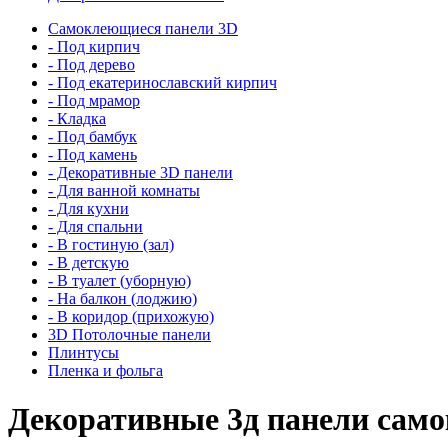
Самоклеющиеся панели 3D
- Под кирпич
- Под дерево
- Под екатеринославский кирпич
- Под мрамор
- Кладка
- Под бамбук
- Под камень
- Декоративные 3D панели
- Для ванной комнаты
- Для кухни
- Для спальни
- В гостиную (зал)
- В детскую
- В туалет (уборную)
- На балкон (лоджию)
- В коридор (прихожую)
3D Потолочные панели
Плинтусы
Пленка и фольга
Декоративные 3д панели сам