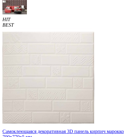
HIT
BEST
Самоклеющаяся декоративная 3D панель кирпич марокко
700x770x5 мм