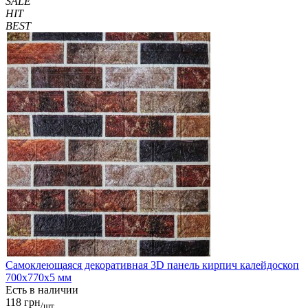
SALE
HIT
BEST
Самоклеющаяся декоративная 3D панель кирпич калейдоскоп
700x770x5 мм
Есть в наличии
118 грн
/шт