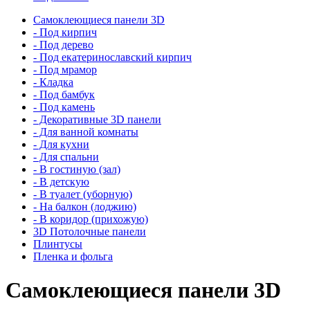
Самоклеющиеся панели 3D
- Под кирпич
- Под дерево
- Под екатеринославский кирпич
- Под мрамор
- Кладка
- Под бамбук
- Под камень
- Декоративные 3D панели
- Для ванной комнаты
- Для кухни
- Для спальни
- В гостиную (зал)
- В детскую
- В туалет (уборную)
- На балкон (лоджию)
- В коридор (прихожую)
3D Потолочные панели
Плинтусы
Пленка и фольга
Самоклеющиеся панели 3D