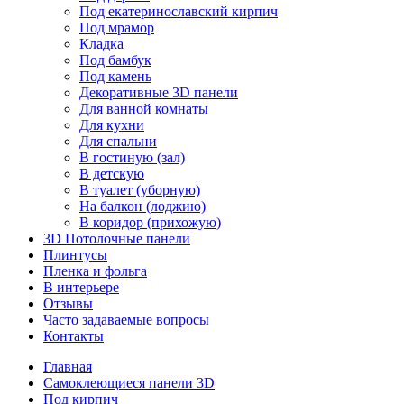
Под екатеринославский кирпич
Под мрамор
Кладка
Под бамбук
Под камень
Декоративные 3D панели
Для ванной комнаты
Для кухни
Для спальни
В гостиную (зал)
В детскую
В туалет (уборную)
На балкон (лоджию)
В коридор (прихожую)
3D Потолочные панели
Плинтусы
Пленка и фольга
В интерьере
Отзывы
Часто задаваемые вопросы
Контакты
Главная
Самоклеющиеся панели 3D
Под кирпич