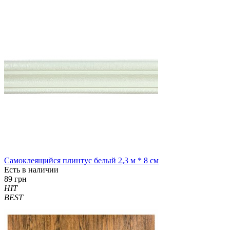
Самоклеящийся плинтус белый 2,3 м * 8 см
Есть в наличии
89 грн
HIT
BEST