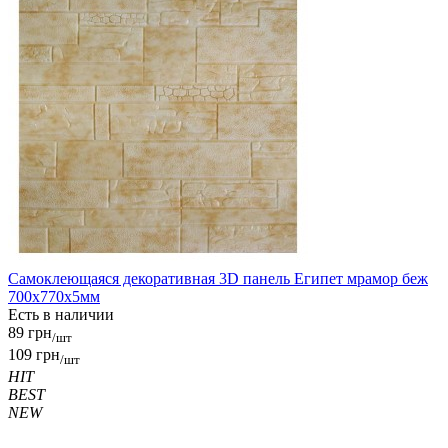
Самоклеющаяся декоративная 3D панель Египет мрамор беж
700x770x5мм
Есть в наличии
89 грн
/шт
109 грн
/шт
HIT
BEST
NEW