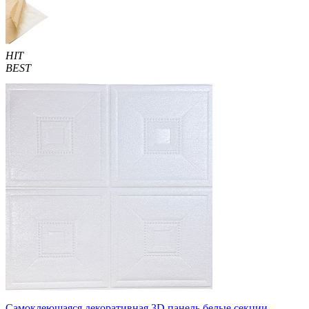
HIT
BEST
Самоклеющаяся декоративная 3D панель белые секции