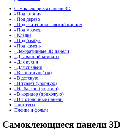
Самоклеющиеся панели 3D
- Под кирпич
- Под дерево
- Под екатеринославский кирпич
- Под мрамор
- Кладка
- Под бамбук
- Под камень
- Декоративные 3D панели
- Для ванной комнаты
- Для кухни
- Для спальни
- В гостиную (зал)
- В детскую
- В туалет (уборную)
- На балкон (лоджию)
- В коридор (прихожую)
3D Потолочные панели
Плинтусы
Пленка и фольга
Самоклеющиеся панели 3D