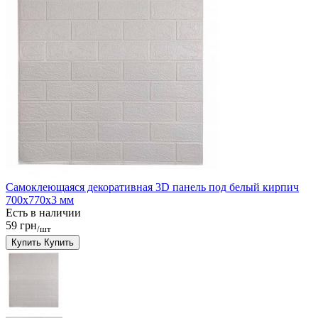
Самоклеющаяся декоративная 3D панель под белый кирпич
700x770x3 мм
Есть в наличии
59 грн
/шт
Купить
Купить