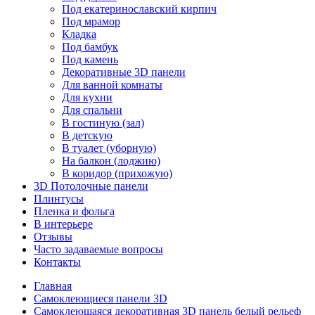
Под екатеринославский кирпич
Под мрамор
Кладка
Под бамбук
Под камень
Декоративные 3D панели
Для ванной комнаты
Для кухни
Для спальни
В гостиную (зал)
В детскую
В туалет (уборную)
На балкон (лоджию)
В коридор (прихожую)
3D Потолочные панели
Плинтусы
Пленка и фольга
В интерьере
Отзывы
Часто задаваемые вопросы
Контакты
Главная
Самоклеющиеся панели 3D
Самоклеющаяся декоративная 3D панель белый рельеф