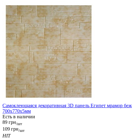
Самоклеющаяся декоративная 3D панель Египет мрамор беж
700x770x5мм
Есть в наличии
89 грн
/шт
109 грн
/шт
HIT