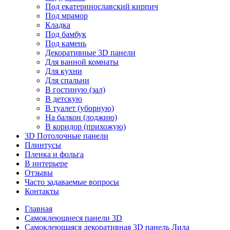
Под екатеринославский кирпич
Под мрамор
Кладка
Под бамбук
Под камень
Декоративные 3D панели
Для ванной комнаты
Для кухни
Для спальни
В гостиную (зал)
В детскую
В туалет (уборную)
На балкон (лоджию)
В коридор (прихожую)
3D Потолочные панели
Плинтусы
Пленка и фольга
В интерьере
Отзывы
Часто задаваемые вопросы
Контакты
Главная
Самоклеющиеся панели 3D
Самоклеющаяся декоративная 3D панель Лила