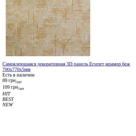
Самоклеющаяся декоративная 3D панель Египет мрамор беж
700x770x5мм
Есть в наличии
89 грн
/шт
109 грн
/шт
HIT
BEST
NEW