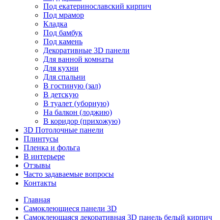
Под екатеринославский кирпич
Под мрамор
Кладка
Под бамбук
Под камень
Декоративные 3D панели
Для ванной комнаты
Для кухни
Для спальни
В гостиную (зал)
В детскую
В туалет (уборную)
На балкон (лоджию)
В коридор (прихожую)
3D Потолочные панели
Плинтусы
Пленка и фольга
В интерьере
Отзывы
Часто задаваемые вопросы
Контакты
Главная
Самоклеющиеся панели 3D
Самоклеющаяся декоративная 3D панель белый кирпич