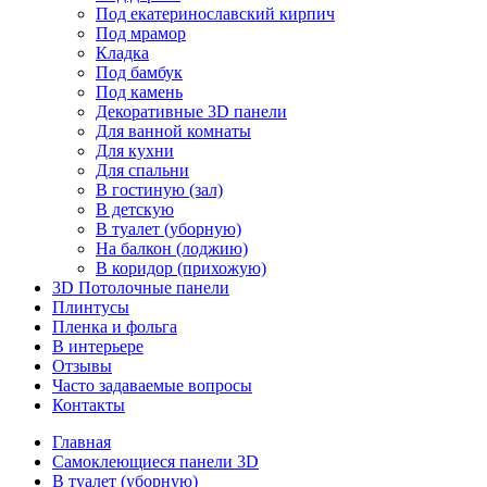
Под екатеринославский кирпич
Под мрамор
Кладка
Под бамбук
Под камень
Декоративные 3D панели
Для ванной комнаты
Для кухни
Для спальни
В гостиную (зал)
В детскую
В туалет (уборную)
На балкон (лоджию)
В коридор (прихожую)
3D Потолочные панели
Плинтусы
Пленка и фольга
В интерьере
Отзывы
Часто задаваемые вопросы
Контакты
Главная
Самоклеющиеся панели 3D
В туалет (уборную)