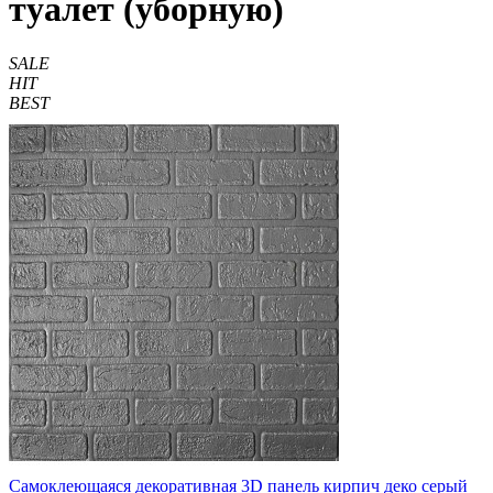
туалет (уборную)
SALE
HIT
BEST
Самоклеющаяся декоративная 3D панель кирпич деко серый