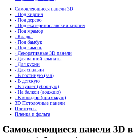
Самоклеющиеся панели 3D
- Под кирпич
- Под дерево
- Под екатеринославский кирпич
- Под мрамор
- Кладка
- Под бамбук
- Под камень
- Декоративные 3D панели
- Для ванной комнаты
- Для кухни
- Для спальни
- В гостиную (зал)
- В детскую
- В туалет (уборную)
- На балкон (лоджию)
- В коридор (прихожую)
3D Потолочные панели
Плинтусы
Пленка и фольга
Самоклеющиеся панели 3D в