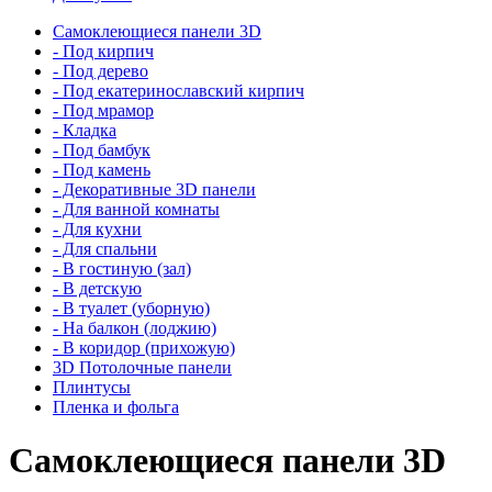
Самоклеющиеся панели 3D
- Под кирпич
- Под дерево
- Под екатеринославский кирпич
- Под мрамор
- Кладка
- Под бамбук
- Под камень
- Декоративные 3D панели
- Для ванной комнаты
- Для кухни
- Для спальни
- В гостиную (зал)
- В детскую
- В туалет (уборную)
- На балкон (лоджию)
- В коридор (прихожую)
3D Потолочные панели
Плинтусы
Пленка и фольга
Самоклеющиеся панели 3D