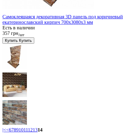
Самоклеящаяся декоративная 3D панель под коричневый
екатеринославский кирпич 700x3080x3 мм
Есть в наличии
357 грн
/шт
Купить
Купить
|<
<
6
7
8
9
10
11
12
13
14