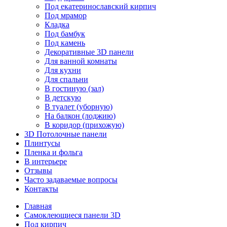
Под екатеринославский кирпич
Под мрамор
Кладка
Под бамбук
Под камень
Декоративные 3D панели
Для ванной комнаты
Для кухни
Для спальни
В гостиную (зал)
В детскую
В туалет (уборную)
На балкон (лоджию)
В коридор (прихожую)
3D Потолочные панели
Плинтусы
Пленка и фольга
В интерьере
Отзывы
Часто задаваемые вопросы
Контакты
Главная
Самоклеющиеся панели 3D
Под кирпич