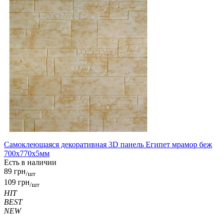
Самоклеющаяся декоративная 3D панель Египет мрамор беж
700x770x5мм
Есть в наличии
89 грн
/шт
109 грн
/шт
HIT
BEST
NEW