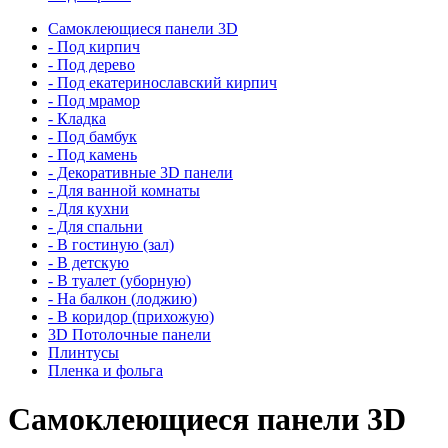
Самоклеющиеся панели 3D
- Под кирпич
- Под дерево
- Под екатеринославский кирпич
- Под мрамор
- Кладка
- Под бамбук
- Под камень
- Декоративные 3D панели
- Для ванной комнаты
- Для кухни
- Для спальни
- В гостиную (зал)
- В детскую
- В туалет (уборную)
- На балкон (лоджию)
- В коридор (прихожую)
3D Потолочные панели
Плинтусы
Пленка и фольга
Самоклеющиеся панели 3D