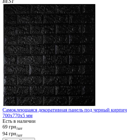
BEST
Самоклеющаяся декоративная панель под черный кирпич
700x770x5 мм
Есть в наличии
69 грн
/шт
94 грн
/шт