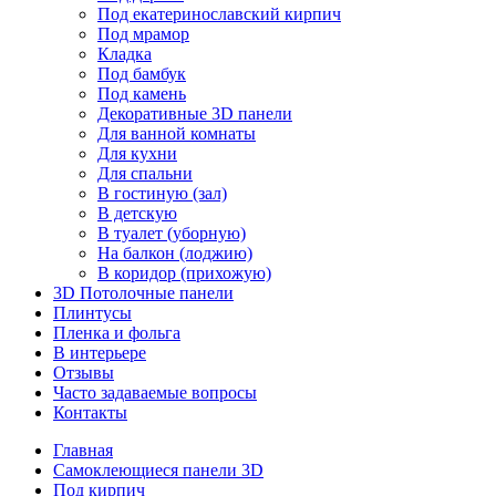
Под екатеринославский кирпич
Под мрамор
Кладка
Под бамбук
Под камень
Декоративные 3D панели
Для ванной комнаты
Для кухни
Для спальни
В гостиную (зал)
В детскую
В туалет (уборную)
На балкон (лоджию)
В коридор (прихожую)
3D Потолочные панели
Плинтусы
Пленка и фольга
В интерьере
Отзывы
Часто задаваемые вопросы
Контакты
Главная
Самоклеющиеся панели 3D
Под кирпич