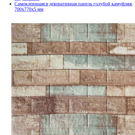
Самоклеющаяся декоративная панель голубой камуфляж
700x770x5 мм