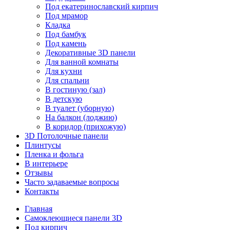
Под екатеринославский кирпич
Под мрамор
Кладка
Под бамбук
Под камень
Декоративные 3D панели
Для ванной комнаты
Для кухни
Для спальни
В гостиную (зал)
В детскую
В туалет (уборную)
На балкон (лоджию)
В коридор (прихожую)
3D Потолочные панели
Плинтусы
Пленка и фольга
В интерьере
Отзывы
Часто задаваемые вопросы
Контакты
Главная
Самоклеющиеся панели 3D
Под кирпич