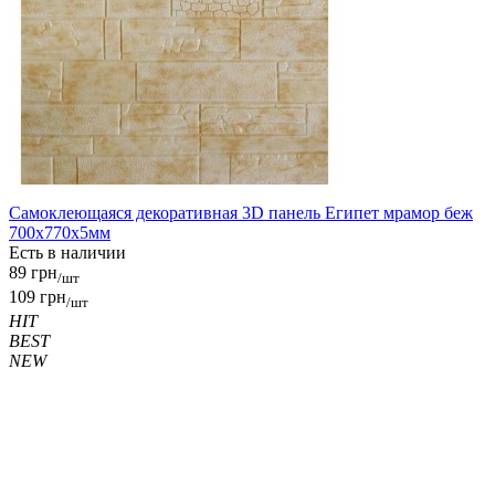
Самоклеющаяся декоративная 3D панель Египет мрамор беж
700x770x5мм
Есть в наличии
89 грн
/шт
109 грн
/шт
HIT
BEST
NEW