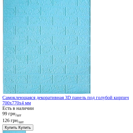
Самоклеющаяся декоративная 3D панель под голубой кирпич
700x770x4 мм
Есть в наличии
99 грн
/шт
126 грн
/шт
Купить
Купить