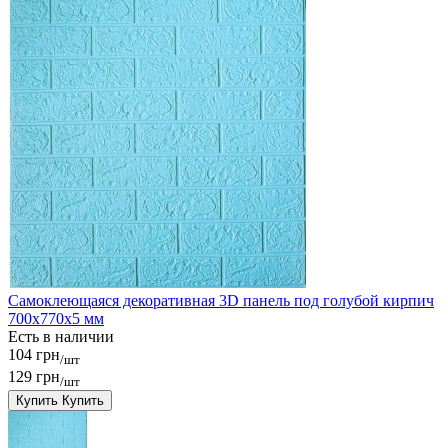
Самоклеющаяся декоративная 3D панель под голубой кирпич
700x770x5 мм
Есть в наличии
104 грн
/шт
129 грн
/шт
Купить
Купить