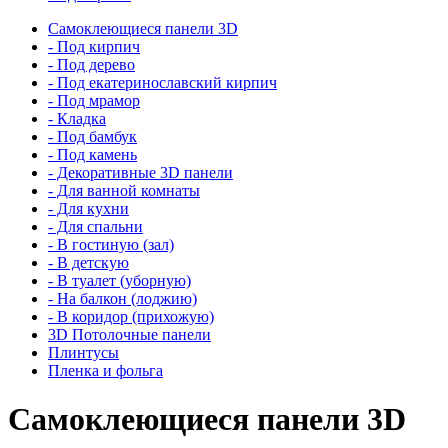
Самоклеющиеся панели 3D
- Под кирпич
- Под дерево
- Под екатеринославский кирпич
- Под мрамор
- Кладка
- Под бамбук
- Под камень
- Декоративные 3D панели
- Для ванной комнаты
- Для кухни
- Для спальни
- В гостиную (зал)
- В детскую
- В туалет (уборную)
- На балкон (лоджию)
- В коридор (прихожую)
3D Потолочные панели
Плинтусы
Пленка и фольга
Самоклеющиеся панели 3D