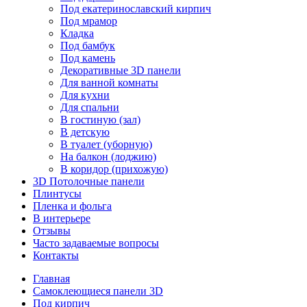
Под екатеринославский кирпич
Под мрамор
Кладка
Под бамбук
Под камень
Декоративные 3D панели
Для ванной комнаты
Для кухни
Для спальни
В гостиную (зал)
В детскую
В туалет (уборную)
На балкон (лоджию)
В коридор (прихожую)
3D Потолочные панели
Плинтусы
Пленка и фольга
В интерьере
Отзывы
Часто задаваемые вопросы
Контакты
Главная
Самоклеющиеся панели 3D
Под кирпич