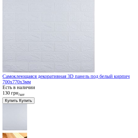
Самоклеющаяся декоративная 3D панель под белый кирпич
700x770x3мм
Есть в наличии
130 грн
/шт
Купить
Купить