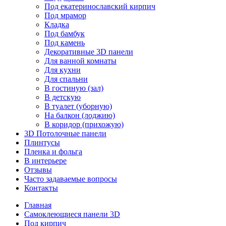
Под екатеринославский кирпич
Под мрамор
Кладка
Под бамбук
Под камень
Декоративные 3D панели
Для ванной комнаты
Для кухни
Для спальни
В гостиную (зал)
В детскую
В туалет (уборную)
На балкон (лоджию)
В коридор (прихожую)
3D Потолочные панели
Плинтусы
Пленка и фольга
В интерьере
Отзывы
Часто задаваемые вопросы
Контакты
Главная
Самоклеющиеся панели 3D
Под кирпич