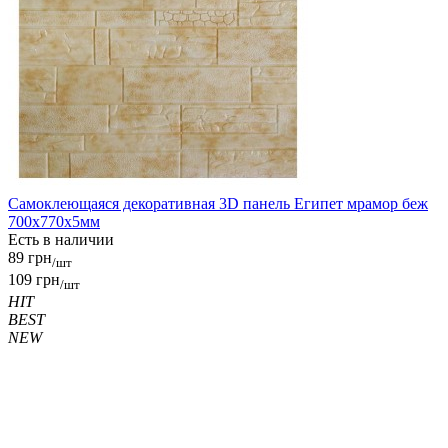
Самоклеющаяся декоративная 3D панель Египет мрамор беж
700x770x5мм
Есть в наличии
89 грн
/шт
109 грн
/шт
HIT
BEST
NEW