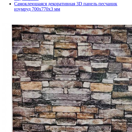
Самоклеющаяся декоративная 3D панель песчаник
изумруд 700x770x3 мм