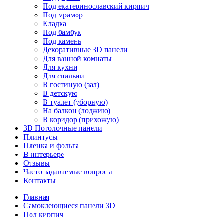
Под екатеринославский кирпич
Под мрамор
Кладка
Под бамбук
Под камень
Декоративные 3D панели
Для ванной комнаты
Для кухни
Для спальни
В гостиную (зал)
В детскую
В туалет (уборную)
На балкон (лоджию)
В коридор (прихожую)
3D Потолочные панели
Плинтусы
Пленка и фольга
В интерьере
Отзывы
Часто задаваемые вопросы
Контакты
Главная
Самоклеющиеся панели 3D
Под кирпич