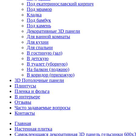
Под екатеринославский кирпич
Под мрамор
Кладка
Под бамбук
Под камень
Декоративные 3D панели
Для ванной комнаты
Для кухни
Для спальни
В гостиную (зал)
В детскую
В туалет (уборную)
На балкон (лоджию)
В коридор (прихожую)
3D Потолочные панели
Плинтусы
Пленка и фольга
В интерьере
Отзывы
Часто задаваемые вопросы
Контакты
Главная
Настенная плитка
Самоклеющаяся декоративная 3D панель гельсинки 600x