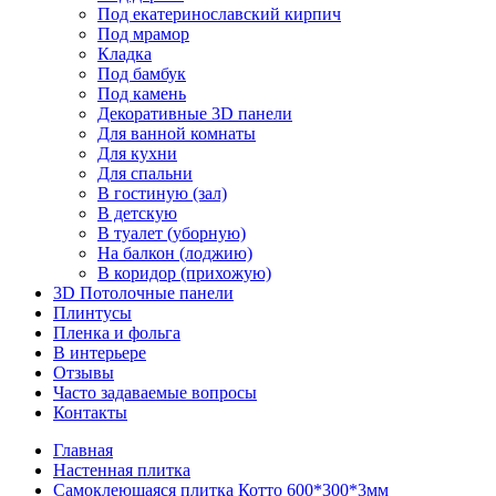
Под екатеринославский кирпич
Под мрамор
Кладка
Под бамбук
Под камень
Декоративные 3D панели
Для ванной комнаты
Для кухни
Для спальни
В гостиную (зал)
В детскую
В туалет (уборную)
На балкон (лоджию)
В коридор (прихожую)
3D Потолочные панели
Плинтусы
Пленка и фольга
В интерьере
Отзывы
Часто задаваемые вопросы
Контакты
Главная
Настенная плитка
Самоклеющаяся плитка Котто 600*300*3мм