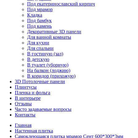
Под екатеринославский кирпич
Под мрамор
Кладка
Под бамбук
Под камень
Декоративные 3D панели
Для ванной комнаты
Для кухни
Для спальни
В гостиную (зал)
В детскую
В туалет (уборную)
На балкон (лоджию)
В коридор (прихожую)
3D Потолочные панели
Плинтусы
Пленка и фольга
В интерьере
Отзывы
Часто задаваемые вопросы
Контакты
Главная
Настенная плитка
Самоклеющаяся плитка мрамор Сент 600*300*3мм