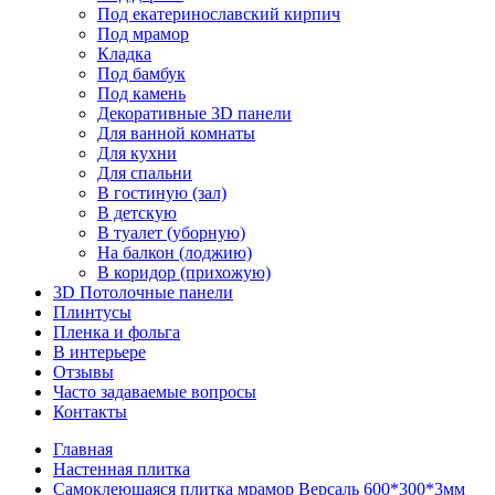
Под екатеринославский кирпич
Под мрамор
Кладка
Под бамбук
Под камень
Декоративные 3D панели
Для ванной комнаты
Для кухни
Для спальни
В гостиную (зал)
В детскую
В туалет (уборную)
На балкон (лоджию)
В коридор (прихожую)
3D Потолочные панели
Плинтусы
Пленка и фольга
В интерьере
Отзывы
Часто задаваемые вопросы
Контакты
Главная
Настенная плитка
Самоклеющаяся плитка мрамор Версаль 600*300*3мм