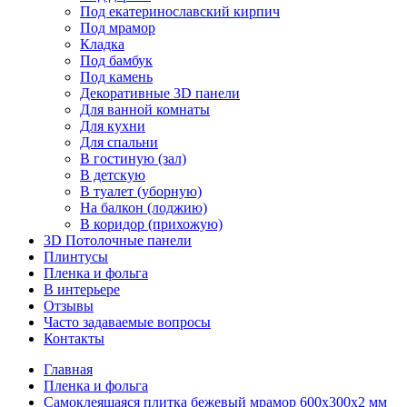
Под екатеринославский кирпич
Под мрамор
Кладка
Под бамбук
Под камень
Декоративные 3D панели
Для ванной комнаты
Для кухни
Для спальни
В гостиную (зал)
В детскую
В туалет (уборную)
На балкон (лоджию)
В коридор (прихожую)
3D Потолочные панели
Плинтусы
Пленка и фольга
В интерьере
Отзывы
Часто задаваемые вопросы
Контакты
Главная
Пленка и фольга
Самоклеящаяся плитка бежевый мрамор 600х300х2 мм