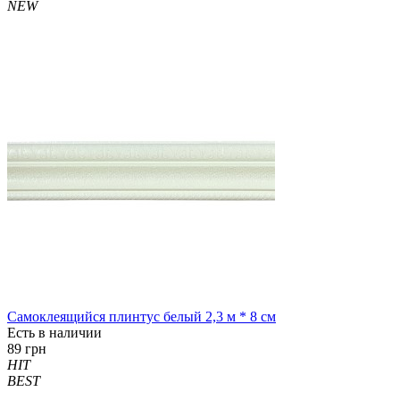
NEW
Самоклеящийся плинтус белый 2,3 м * 8 см
Есть в наличии
89 грн
HIT
BEST