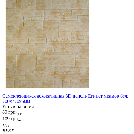
Самоклеющаяся декоративная 3D панель Египет мрамор беж
700x770x5мм
Есть в наличии
89 грн
/шт
109 грн
/шт
HIT
BEST