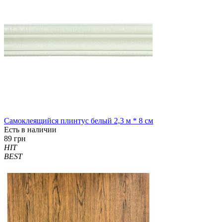
Самоклеящийся плинтус белый 2,3 м * 8 см
Есть в наличии
89 грн
HIT
BEST