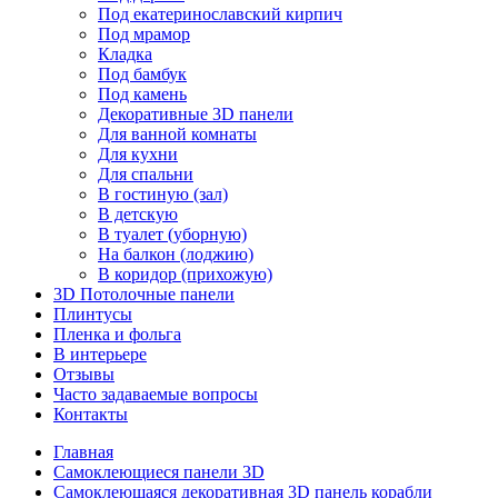
Под екатеринославский кирпич
Под мрамор
Кладка
Под бамбук
Под камень
Декоративные 3D панели
Для ванной комнаты
Для кухни
Для спальни
В гостиную (зал)
В детскую
В туалет (уборную)
На балкон (лоджию)
В коридор (прихожую)
3D Потолочные панели
Плинтусы
Пленка и фольга
В интерьере
Отзывы
Часто задаваемые вопросы
Контакты
Главная
Самоклеющиеся панели 3D
Самоклеющаяся декоративная 3D панель корабли