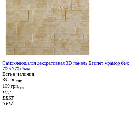
Самоклеющаяся декоративная 3D панель Египет мрамор беж
700x770x5мм
Есть в наличии
89 грн
/шт
109 грн
/шт
HIT
BEST
NEW