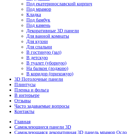
Под екатеринославский кирпич
Под мрамор
Кладка
Под бамбук
Под камень
Декоративные 3D панели
Для ванной комнаты
Для кухни
Для спальни
В гостиную (зал)
В детскую
В туалет (уборную)
На балкон (лоджию)
В коридор (прихожую)
3D Потолочные панели
Плинтусы
Пленка и фольга
В интерьере
Отзывы
Часто задаваемые вопросы
Контакты
Главная
Самоклеющиеся панели 3D
Самоклеющаяся декоративная 3D панель мрамор Осло