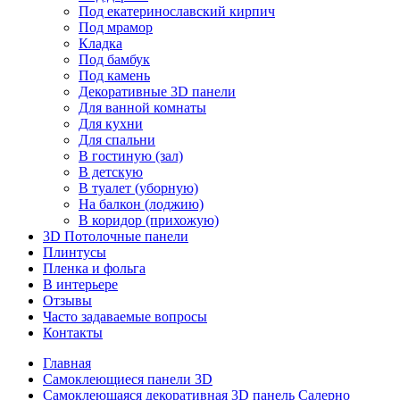
Под екатеринославский кирпич
Под мрамор
Кладка
Под бамбук
Под камень
Декоративные 3D панели
Для ванной комнаты
Для кухни
Для спальни
В гостиную (зал)
В детскую
В туалет (уборную)
На балкон (лоджию)
В коридор (прихожую)
3D Потолочные панели
Плинтусы
Пленка и фольга
В интерьере
Отзывы
Часто задаваемые вопросы
Контакты
Главная
Самоклеющиеся панели 3D
Самоклеющаяся декоративная 3D панель Салерно