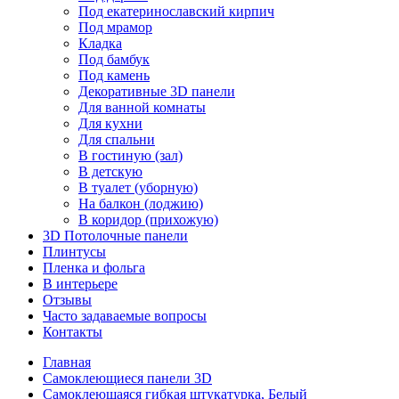
Под екатеринославский кирпич
Под мрамор
Кладка
Под бамбук
Под камень
Декоративные 3D панели
Для ванной комнаты
Для кухни
Для спальни
В гостиную (зал)
В детскую
В туалет (уборную)
На балкон (лоджию)
В коридор (прихожую)
3D Потолочные панели
Плинтусы
Пленка и фольга
В интерьере
Отзывы
Часто задаваемые вопросы
Контакты
Главная
Самоклеющиеся панели 3D
Самоклеющаяся гибкая штукатурка, Белый