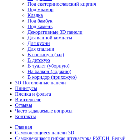
Под екатеринославский кирпич
Под мрамор
Кладка
Под бамбук
Под камень
Декоративные 3D панели
Для ванной комнаты
Для кухни
Для спальни
В гостиную (зал)
В детскую
В туалет (уборную)
На балкон (лоджию)
В коридор (прихожую)
3D Потолочные панели
Плинтусы
Пленка и фольга
В интерьере
Отзывы
Часто задаваемые вопросы
Контакты
Главная
Самоклеющиеся панели 3D
Самоклеющаяся гибкая штукатурка РУЛОН, Белый