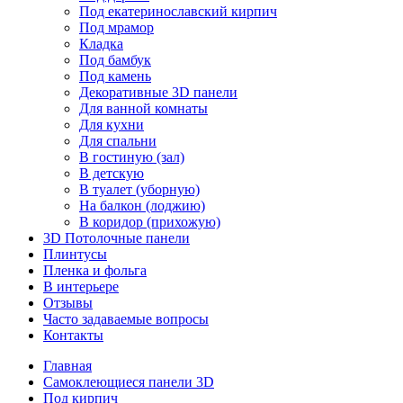
Под екатеринославский кирпич
Под мрамор
Кладка
Под бамбук
Под камень
Декоративные 3D панели
Для ванной комнаты
Для кухни
Для спальни
В гостиную (зал)
В детскую
В туалет (уборную)
На балкон (лоджию)
В коридор (прихожую)
3D Потолочные панели
Плинтусы
Пленка и фольга
В интерьере
Отзывы
Часто задаваемые вопросы
Контакты
Главная
Самоклеющиеся панели 3D
Под кирпич