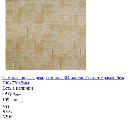
Самоклеющаяся декоративная 3D панель Египет мрамор беж
700x770x5мм
Есть в наличии
89 грн
/шт
109 грн
/шт
HIT
BEST
NEW