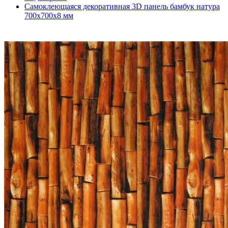
Самоклеющаяся декоративная 3D панель бамбук натура
700x700x8 мм