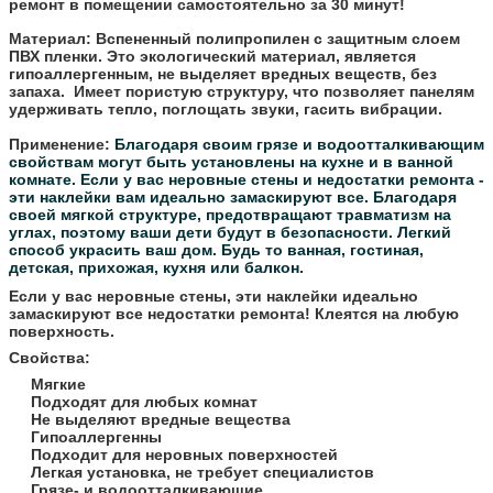
ремонт в помещении самостоятельно за 30 минут!
Материал:
Вспененный полипропилен с защитным слоем
ПВХ пленки. Это экологический материал, является
гипоаллергенным, не выделяет вредных веществ, без
запаха. Имеет пористую структуру, что позволяет панелям
удерживать тепло, поглощать звуки, гасить вибрации.
Применение:
Благодаря своим грязе и водоотталкивающим
свойствам могут быть установлены на кухне и в ванной
комнате.
Если у вас неровные стены и недостатки ремонта -
эти наклейки вам идеально замаскируют все.
Благодаря
своей мягкой структуре, предотвращают травматизм на
углах, поэтому ваши дети будут в безопасности.
Легкий
способ украсить ваш дом. Будь то ванная, гостиная,
детская, прихожая, кухня или балкон.
Если у вас неровные стены, эти наклейки идеально
замаскируют все недостатки ремонта! Клеятся на любую
поверхность.
Свойства:
Мягкие
Подходят для любых комнат
Не выделяют вредные вещества
Гипоаллергенны
Подходит для неровных поверхностей
Легкая установка, не требует специалистов
Грязе- и водоотталкивающие