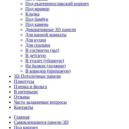
Под екатеринославский кирпич
Под мрамор
Кладка
Под бамбук
Под камень
Декоративные 3D панели
Для ванной комнаты
Для кухни
Для спальни
В гостиную (зал)
В детскую
В туалет (уборную)
На балкон (лоджию)
В коридор (прихожую)
3D Потолочные панели
Плинтусы
Пленка и фольга
В интерьере
Отзывы
Часто задаваемые вопросы
Контакты
Главная
Самоклеющиеся панели 3D
Под кирпич