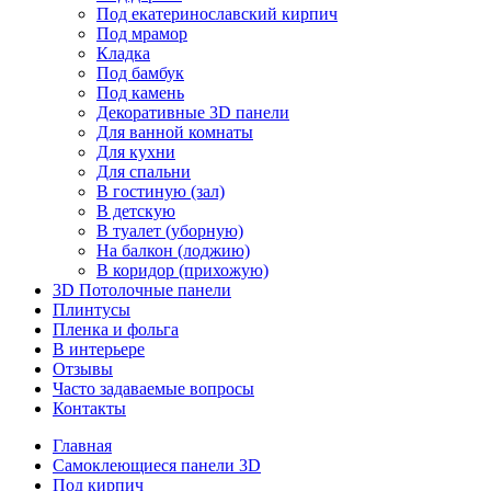
Под екатеринославский кирпич
Под мрамор
Кладка
Под бамбук
Под камень
Декоративные 3D панели
Для ванной комнаты
Для кухни
Для спальни
В гостиную (зал)
В детскую
В туалет (уборную)
На балкон (лоджию)
В коридор (прихожую)
3D Потолочные панели
Плинтусы
Пленка и фольга
В интерьере
Отзывы
Часто задаваемые вопросы
Контакты
Главная
Самоклеющиеся панели 3D
Под кирпич