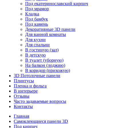
Под екатеринославский кирпич
Под мрамор
Кладка
Под бамбук
Под камень
Декоративные 3D панели
Для ванной комнаты
Для кухни
Для спальни
В гостиную (зал)
В детскую
В туалет (уборную)
На балкон (лоджию)
В коридор (прихожую)
3D Потолочные панели
Плинтусы
Пленка и фольга
В интерьере
Отзывы
Часто задаваемые вопросы
Контакты
Главная
Самоклеющиеся панели 3D
Под кирпич