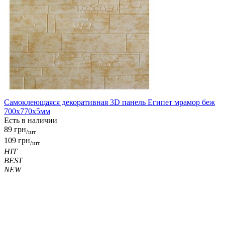
Самоклеющаяся декоративная 3D панель Египет мрамор беж
700x770x5мм
Есть в наличии
89 грн
/шт
109 грн
/шт
HIT
BEST
NEW