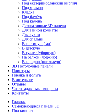
Под екатеринославский кирпич
Под мрамор
Кладка
Под бамбук
Под камень
Декоративные 3D панели
Для ванной комнаты
Для кухни
Для спальни
В гостиную (зал)
В детскую
В туалет (уборную)
На балкон (лоджию)
В коридор (прихожую)
3D Потолочные панели
Плинтусы
Пленка и фольга
В интерьере
Отзывы
Часто задаваемые вопросы
Контакты
Главная
Самоклеющиеся панели 3D
Под кирпич