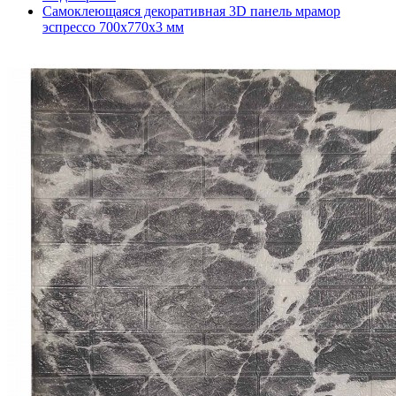
Самоклеющаяся декоративная 3D панель мрамор
эспрессо 700x770x3 мм