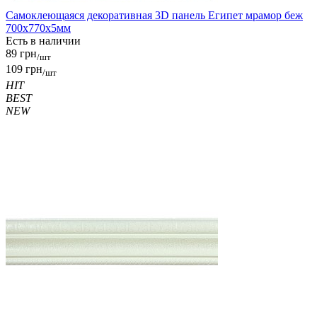
Самоклеющаяся декоративная 3D панель Египет мрамор беж
700x770x5мм
Есть в наличии
89 грн
/шт
109 грн
/шт
HIT
BEST
NEW