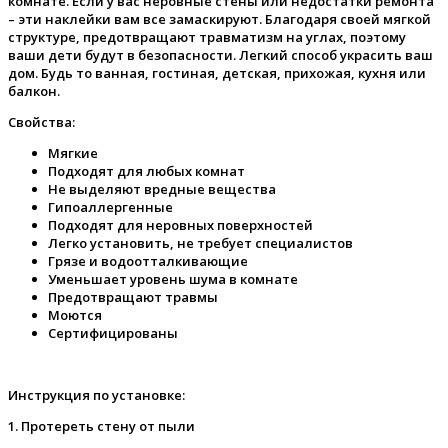
комнате. Если у вас неровные стены или недостатки ремонта
– эти наклейки вам все замаскируют. Благодаря своей мягкой
структуре, предотвращают травматизм на углах, поэтому
ваши дети будут в безопасности. Легкий способ украсить ваш
дом. Будь то ванная, гостиная, детская, прихожая, кухня или
балкон.
Свойства:
Мягкие
Подходят для любых комнат
Не выделяют вредные вещества
Гипоаллергенные
Подходят для неровных поверхностей
Легко установить, не требует специалистов
Грязе и водоотталкивающие
Уменьшает уровень шума в комнате
Предотвращают травмы
Моются
Сертифицированы
Инструкция по установке:
1. Протереть стену от пыли