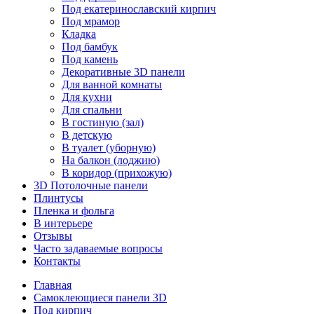
Под екатеринославский кирпич
Под мрамор
Кладка
Под бамбук
Под камень
Декоративные 3D панели
Для ванной комнаты
Для кухни
Для спальни
В гостиную (зал)
В детскую
В туалет (уборную)
На балкон (лоджию)
В коридор (прихожую)
3D Потолочные панели
Плинтусы
Пленка и фольга
В интерьере
Отзывы
Часто задаваемые вопросы
Контакты
Главная
Самоклеющиеся панели 3D
Под кирпич