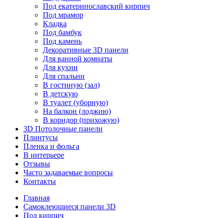
Под екатеринославский кирпич
Под мрамор
Кладка
Под бамбук
Под камень
Декоративные 3D панели
Для ванной комнаты
Для кухни
Для спальни
В гостиную (зал)
В детскую
В туалет (уборную)
На балкон (лоджию)
В коридор (прихожую)
3D Потолочные панели
Плинтусы
Пленка и фольга
В интерьере
Отзывы
Часто задаваемые вопросы
Контакты
Главная
Самоклеющиеся панели 3D
Под кирпич