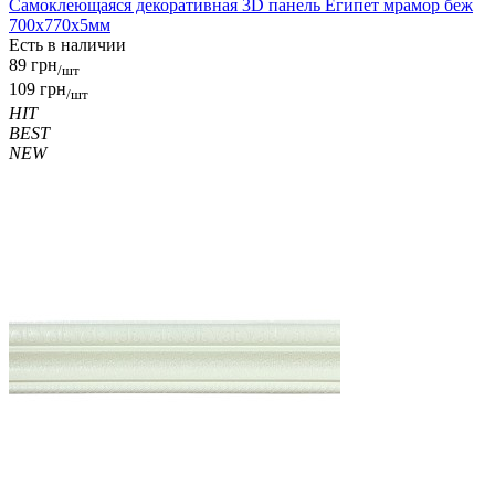
Самоклеющаяся декоративная 3D панель Египет мрамор беж
700x770x5мм
Есть в наличии
89 грн
/шт
109 грн
/шт
HIT
BEST
NEW