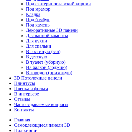
Под екатеринославский кирпич
Под мрамор
Кладка
Под бамбук
Под камень
Декоративные 3D панели
Для ванной комнаты
Для кухни
Для спальни
В гостиную (зал)
В детскую
В туалет (уборную)
На балкон (лоджию)
В коридор (прихожую)
3D Потолочные панели
Плинтусы
Пленка и фольга
В интерьере
Отзывы
Часто задаваемые вопросы
Контакты
Главная
Самоклеющиеся панели 3D
Под кирпич