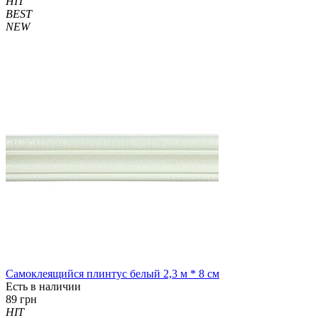
HIT
BEST
NEW
Самоклеящийся плинтус белый 2,3 м * 8 см
Есть в наличии
89 грн
HIT