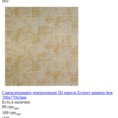
HIT
Самоклеющаяся декоративная 3D панель Египет мрамор беж
700x770x5мм
Есть в наличии
89 грн
/шт
109 грн
/шт