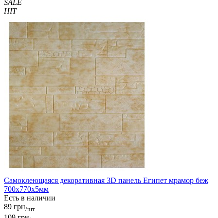
SALE
HIT
Самоклеющаяся декоративная 3D панель Египет мрамор беж
700x770x5мм
Есть в наличии
89 грн
/шт
109 грн