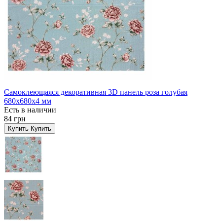
Самоклеющаяся декоративная 3D панель роза голубая
680x680x4 мм
Есть в наличии
84 грн
Купить
Купить