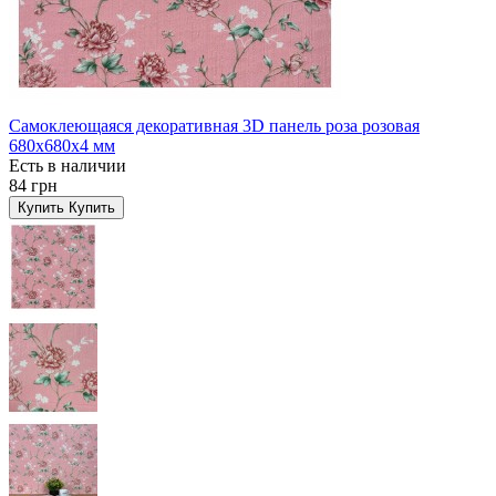
Самоклеющаяся декоративная 3D панель роза розовая
680x680x4 мм
Есть в наличии
84 грн
Купить
Купить