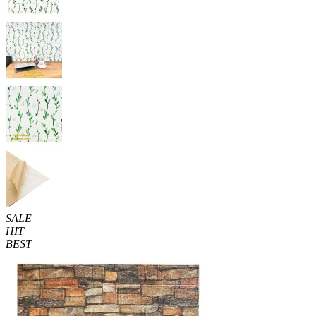
SALE
HIT
BEST