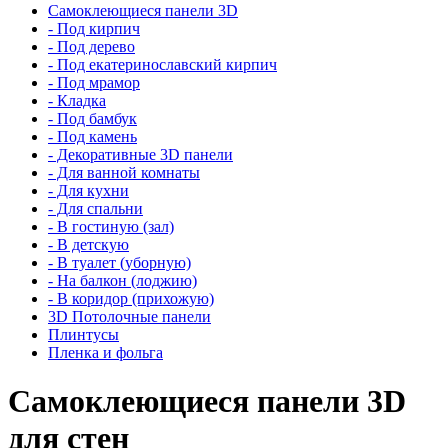
Самоклеющиеся панели 3D
- Под кирпич
- Под дерево
- Под екатеринославский кирпич
- Под мрамор
- Кладка
- Под бамбук
- Под камень
- Декоративные 3D панели
- Для ванной комнаты
- Для кухни
- Для спальни
- В гостиную (зал)
- В детскую
- В туалет (уборную)
- На балкон (лоджию)
- В коридор (прихожую)
3D Потолочные панели
Плинтусы
Пленка и фольга
Самоклеющиеся панели 3D
для стен