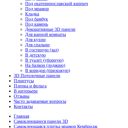
Под екатеринославский кирпич
Под мрамор
Кладка
Под бамбук
Под камень
Декоративные 3D панели
Для ванной комнаты
Для кухни
Для спальни
В гостиную (зал)
В детскую
В туалет (уборную)
На балкон (лоджию)
В коридор (прихожую)
3D Потолочные панели
Плинтусы
Пленка и фольга
В интерьере
Отзывы
Часто задаваемые вопросы
Контакты
Главная
Самоклеющиеся панели 3D
Самоклеющаяся плитка мрамор Кембридж